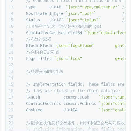
2
// Consensus fields: These fields are define
3
   Type      
uint8
`json:"type,omitempty"`
//
4
   PostState []
byte
`json:"root"`
//
5
   Status    
uint64
`json:"status"`
//
6
//区块中直到这一笔交易累积使用的 gas
7
   CumulativeGasUsed 
uint64
`json:"cumulativeGa
8
//布隆过滤器
9
   Bloom Bloom 
`json:"logsBloom"         gencod
10
//合约的日志列表
11
   Logs []*Log 
`json:"logs"              gencod
12
13
//处理交易时的字段
14
15
// Implementation fields: These fields are a
16
// They are stored in the chain database.
17
   TxHash          common.Hash    
`json:"transa
18
   ContractAddress common.Address 
`json:"contra
19
   GasUsed         
uint64
`json:"gasUse
20
21
//记录区块信息和交易索引，用于叫检查交易与对应收据
22
// Inclusion information: These fields provi