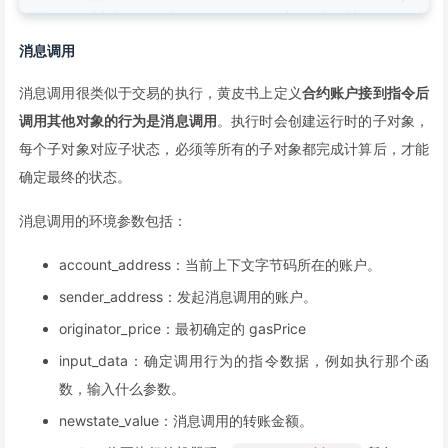
23
// transaction corresponding to this receipt
24
   BlockHash        common.Hash 
`json:"blockHas
消息调用
25
   BlockNumber      *big.Int    
`json:"blockNum
26
   TransactionIndex 
uint
`json:"transact
消息调用很类似于交易的执行，黄皮书上定义
合约账户接到指令后
27
}
调用其他对象的行为是消息调用
。执行时会创建运行时的子对象，
每个子对象对应子状态，必须等所有的子对象都完成计算后，才能
确定最终的状态。
消息调用的环境参数包括：
account_address：当前上下文字节码所在的账户。
sender_address：发起消息调用的账户。
originator_price：最初确定的 gasPrice
input_data：确定调用行为的指令数据，例如执行那个函
数，输入什么参数。
newstate_value：消息调用的转账金额。