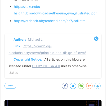
https://takenobu-
hs.github.io/downloads/ethereum_evm_illustrated.pdf
https://ethbook.abyteahead.com/ch7/call.html
Author:
Michael L
Link:
https://www.blog-
blockchain.xyz/evm/principle-and-disign-of-evm/
Copyright Notice:
All articles on this blog are
licensed under
CC BY-NC-SA 4.0
unless otherwise
stated.
evm