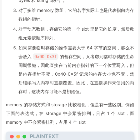
bytes 和 string 除外）。
48
"offset"
:
0
,
对于多维 memory 数组，它的名字实际上也是代表指向内存
49
"slot"
:
"8"
,
数组的指针。
50
"type"
:
"t_array(t_uint256)dyn_storage"
51
}
,
对于动态数组，存储它的第一个 slot 里是它的长度，然后数
52
{
组元素按顺序排列。
53
"astId"
:
31
,
54
如果需要临时存储的操作需要大于 64 字节的空间，那么不
"contract"
:
"fileA:A"
,
55
"label"
:
"s1"
,
会放入
的暂存空间，又考虑到临时存储的生命
0x00-0x3f
56
"offset"
:
0
,
周期很短，因此直接在当前内存指针的下一个位置写入，但
57
"slot"
:
"9"
,
是内存指针不变，0x40-0x5f 记录的内存大小也不变，然
58
"type"
:
"t_string_storage"
59
}
,
后继续写入内存时直接覆盖。因此，在直接操作未使用的内
60
{
存时，这块内存可能不是初始值。
61
"astId"
:
33
,
62
"contract"
:
"fileA:A"
,
memory 的存储方式和 storage 比较相似，但是有一些区别。例如
63
"label"
:
"b1"
,
下面的表达式，在 storage 中会紧密排列，只占 1 个 slot，而
64
"offset"
:
0
,
memory 中不会紧密排列，占用 4 个 slot
65
"slot"
:
"10"
,
66
"type"
:
"t_bytes_storage"
PLAINTEXT
67
}