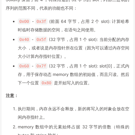
27
}
,
序列的范围不同，代表的功能也不同：
28
{
29
"astId"
:
20
,
-
(前面 64 字节，占用 2 个 slot): 计算哈希
0x00
0x3f
30
"contract"
:
"fileA:A"
,
31
"label"
:
"addr"
,
时临时存储数据的空间，在语句之间使用。
32
"offset"
:
0
,
-
(32 字节，占用 1 个 slot): 当前分配的内存
0x40
0x5f
33
"slot"
:
"6"
,
大小 ，或者说是内存指针所在位置（因为可以通过内存空间
34
"type"
:
"t_address"
35
}
,
大小计算内存指针位置）。
36
{
-
(32 字节，占用 1 个 slot): slot[0]，正式内
0x60
0x7f
37
"astId"
:
26
,
存，用于保存动态 memory 数组的初始值，而且只读。然后
38
"contract"
:
"fileA:A"
,
39
"label"
:
"map"
,
下一个位置
是开始写入的位置。
0x80
40
"offset"
:
0
,
41
"slot"
:
"7"
,
注意：
42
"type"
:
"t_mapping(t_uint256,t_mapping(t
43
}
,
执行期间，内存永远不会释放，新的将写入的对象会放在空
44
{
闲内存指针上。
45
"astId"
:
29
,
memory 数组中的元素始终占据 32 字节的倍数（特殊的
46
"contract"
:
"fileA:A"
,
47
"label"
:
"array"
,