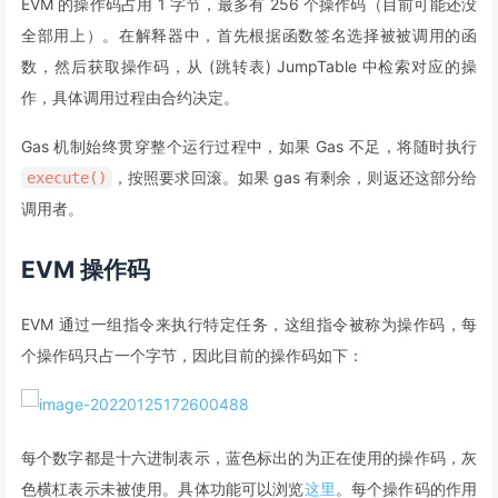
EVM 的操作码占用 1 字节，最多有 256 个操作码（目前可能还没
129
"astId"
:
4
,
全部用上）。在解释器中，首先根据函数签名选择被被调用的函
130
"contract"
:
"fileA:A"
,
131
"label"
:
"b"
,
数，然后获取操作码，从 (跳转表) JumpTable 中检索对应的操
132
"offset"
:
16
,
作，具体调用过程由合约决定。
133
"slot"
:
"0"
,
134
"type"
:
"t_uint128"
Gas 机制始终贯穿整个运行过程中，如果 Gas 不足，将随时执行
135
}
,
，按照要求回滚。如果 gas 有剩余，则返还这部分给
execute()
136
{
137
"astId"
:
8
,
调用者。
138
"contract"
:
"fileA:A"
,
139
"label"
:
"staticArray"
,
EVM 操作码
140
"offset"
:
0
,
141
"slot"
:
"1"
,
EVM 通过一组指令来执行特定任务，这组指令被称为操作码，每
142
"type"
:
"t_array(t_uint256)2_storage
143
}
,
个操作码只占一个字节，因此目前的操作码如下：
144
{
145
"astId"
:
11
,
146
"contract"
:
"fileA:A"
,
147
"label"
:
"dynArray"
,
每个数字都是十六进制表示，蓝色标出的为正在使用的操作码，灰
148
"offset"
:
0
,
色横杠表示未被使用。具体功能可以浏览
这里
。每个操作码的作用