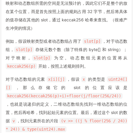
映射和动态数组所需的空间是无法预计的，因此它们不是整个的放
在某个位置，而是首先按照上面的规则占用 32 字节，然后将具体
的值存储在其他的 slot，通过 keccak256 哈希来查找。（很难产
生冲突的情况）
例如，假设映射类型或者动态数组占用了
，对于动态数
slot[p]
组，
存储元数个数（除了特殊的 byte[] 和 string）；
slot[p]
对于映射，
为空。动态数组元素的位置将从
slot[p]
开始，按照上述规则排列。
keccak256(p)
对于动态数组的元素
，假设
的类型是
x[i][j]
x
uint24[]
，那么存储它的 slot 的位置应该是
[]
keccak256(keccak256(p)+i)+floor(j/floor(256/24))
，也就是说递归的定义，二维动态数组先找到一维动态数组的位
置，然后再哈希，找到起始元素的位置。最后，通过这个 slot 的数
据
，找到元素所在的片段
v
(v >> ((j % floor(256 / 24))
* 24)) & type(uint24).max