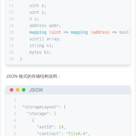
11
    uint x;
12
    uint y;
13
    S s;
14
    address addr;
15
mapping
 (
uint
 =>
mapping
 (
address
 =>
 bool))
16
    uint[] array;
17
    string s1;
18
    bytes b1;
19
}
JSON 格式的存储结构说明：
JSON
1
2
"storageLayout"
:
{
3
"storage"
:
[
4
{
5
"astId"
:
14
,
6
"contract"
:
"fileA:A"
,