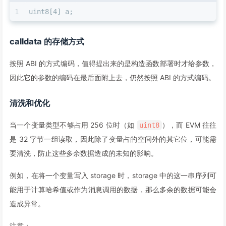
68
]
,
1
uint8[4] a;
69
"types"
:
{
70
"t_address"
:
{
71
"encoding"
:
"inplace"
,
calldata 的存储方式
72
"label"
:
"address"
,
73
"numberOfBytes"
:
"20"
按照 ABI 的方式编码，值得提出来的是构造函数部署时才给参数，
74
}
,
因此它的参数的编码在最后面附上去，仍然按照 ABI 的方式编码。
75
"t_array(t_uint256)2_storage"
:
{
76
"base"
:
"t_uint256"
,
清洗和优化
77
"encoding"
:
"inplace"
,
78
"label"
:
"uint256[2]"
,
当一个变量类型不够占用 256 位时（如
），而 EVM 往往
uint8
79
"numberOfBytes"
:
"64"
是 32 字节一组读取，因此除了变量占的空间外的其它位，可能需
80
}
,
81
"t_array(t_uint256)dyn_storage"
:
{
要清洗，防止这些多余数据造成的未知的影响。
82
"base"
:
"t_uint256"
,
83
"encoding"
:
"dynamic_array"
,
例如，在将一个变量写入 storage 时，storage 中的这一串序列可
84
"label"
:
"uint256[]"
,
能用于计算哈希值或作为消息调用的数据，那么多余的数据可能会
85
"numberOfBytes"
:
"32"
造成异常。
86
}
,
87
"t_bool"
:
{
注意：