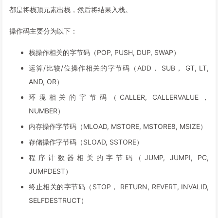
149
"slot"
:
"3"
,
都是将栈顶元素出栈，然后将结果入栈。
150
"type"
:
"t_array(t_uint256)dyn_stora
151
}
操作码主要分为以下：
152
]
,
153
"numberOfBytes"
:
"128"
栈操作相关的字节码（POP, PUSH, DUP, SWAP）
154
}
,
155
"t_uint128"
:
{
运算/比较/位操作相关的字节码（ADD， SUB， GT, LT,
156
"encoding"
:
"inplace"
,
AND, OR）
157
"label"
:
"uint128"
,
环境相关的字节码（CALLER, CALLERVALUE，
158
"numberOfBytes"
:
"16"
159
}
,
NUMBER）
160
"t_uint256"
:
{
内存操作字节码（MLOAD, MSTORE, MSTORE8, MSIZE）
161
"encoding"
:
"inplace"
,
162
"label"
:
"uint256"
,
存储操作字节码（SLOAD, SSTORE）
163
"numberOfBytes"
:
"32"
程序计数器相关的字节码（JUMP, JUMPI, PC,
164
}
JUMPDEST）
165
}
166
}
终止相关的字节码（STOP， RETURN, REVERT, INVALID,
SELFDESTRUCT）