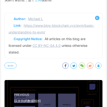
Author:
Michael L
Link:
https://www.blog-blockchain.xyz/evm/basic-
understanding-to-evm/
Copyright Notice:
All articles on this blog are
licensed under
CC BY-NC-SA 4.0
unless otherwise
stated.
evm
PREVIOUS
以太坊的数据组织