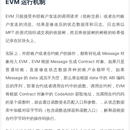
EVM 运行机制
109
"value"
:
"t_mapping(t_address,t_bool)"
110
}
,
EVM 只能接受外部账户发送的调用请求（统称交易）或者合约账
111
"t_string_storage"
:
{
户发送的消息。结果是修改后的状态数据库和日志。日志将以
112
"encoding"
:
"bytes"
,
113
"label"
:
"string"
,
MPT 的形式组织成交易的收据树，然后将收据树的树根的哈希值
114
"numberOfBytes"
:
"32"
记录在区块头上。
115
}
,
116
"t_struct(S)12_storage"
:
{
实际上，外部账户或者合约账户的操作，都将转化成 Message 对
117
"encoding"
:
"inplace"
,
象传入 EVM，EVM 根据 Message 生成 Contract 对象。如果只是
118
"label"
:
"struct A.S"
,
119
"members"
:
[
普通转账，直接修改状态数据库种的账户余额即可。如果
120
{
Message 的 data 成员不为空，那么将会根据 data 中的 ABI 编码
121
"astId"
:
2
,
后的序列，部署合约或者调用合约中的函数。调用合约时，EVM
122
"contract"
:
"fileA:A"
,
将根据 Contract 对象中的 CodeAddr 获取地址，当调用合约代码
123
"label"
:
"a"
,
124
"offset"
:
0
,
的某个函数时，就会通过函数签名匹配入口和参数。，从状态数据
125
"slot"
:
"0"
,
库中加载对应字节码（包含函数选择器和函数入口），解释器根据
126
"type"
:
"t_uint128"
合约字节码中的操作码执行。
127
}
,
128
{