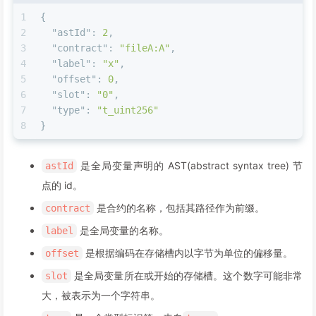
1
{
2
"astId"
:
2
,
3
"contract"
:
"fileA:A"
,
4
"label"
:
"x"
,
5
"offset"
:
0
,
6
"slot"
:
"0"
,
7
"type"
:
"t_uint256"
8
}
是全局变量声明的 AST(abstract syntax tree) 节
astId
点的 id。
是合约的名称，包括其路径作为前缀。
contract
是全局变量的名称。
label
是根据编码在存储槽内以字节为单位的偏移量。
offset
是全局变量所在或开始的存储槽。这个数字可能非常
slot
大，被表示为一个字符串。