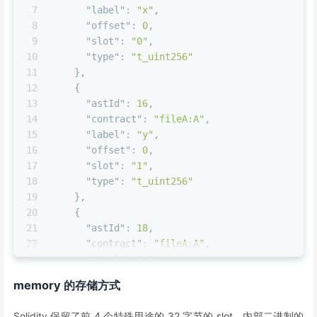
7
"label"
:
"x"
,
8
"offset"
:
0
,
9
"slot"
:
"0"
,
10
"type"
:
"t_uint256"
11
}
,
12
{
13
"astId"
:
16
,
14
"contract"
:
"fileA:A"
,
15
"label"
:
"y"
,
16
"offset"
:
0
,
17
"slot"
:
"1"
,
18
"type"
:
"t_uint256"
19
}
,
20
{
21
"astId"
:
18
,
22
"contract"
:
"fileA:A"
,
23
"label"
:
"s"
,
24
"offset"
:
0
,
memory 的存储方式
25
"slot"
:
"2"
,
26
"type"
:
"t_struct(S)12_storage"
Solidity 保留了前 4 个特殊用途的 32 字节的 slot，内部二进制的