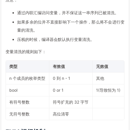
88
"encoding"
:
"inplace"
,
89
"label"
:
"bool"
,
通过内联汇编访问变量，并不保证这一串序列已被清洗。
90
"numberOfBytes"
:
"1"
91
}
,
如果多余的位并不直接影响下一个操作，那么将不会进行变
92
"t_bytes_storage"
:
{
量的清洗。
93
"encoding"
:
"bytes"
,
压栈的时候，编译器会默认执行变量清洗。
94
"label"
:
"bytes"
,
95
"numberOfBytes"
:
"32"
变量清洗的规则如下：
96
}
,
97
"t_mapping(t_address,t_bool)"
:
{
98
"encoding"
:
"mapping"
,
类型
有效值
无效值
99
"key"
:
"t_address"
,
100
"label"
:
"mapping(address => bool)"
,
n 个成员的枚举类型
0 到 n - 1
其他
101
"numberOfBytes"
:
"32"
,
bool
0 or 1
1(导致恒为 1)
102
"value"
:
"t_bool"
103
}
,
有符号整数
符号扩充的 32 字节
104
"t_mapping(t_uint256,t_mapping(t_address,t
105
"encoding"
:
"mapping"
,
无符号整数
高位清零
106
"key"
:
"t_uint256"
,
107
"label"
:
"mapping(uint256 => mapping(add
108
"numberOfBytes"
:
"32"
,