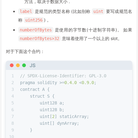
方法，取决于数据大小 .
是规范的类型名称 (比如别称
要写成规范名
label
uint
称
) 。
uint256
是使用的字节数(十进制字符串)。 如果
numberOfBytes
意味着使用了一个以上的 slot。
numberOfBytes>32
对于下面这个合约：
JS
1
// SPDX-License-Identifier: GPL-3.0
2
pragma solidity >=
0.4
.0
 <
0.9
.0
;
3
contract A {
4
    struct S {
5
        uint128 a;
6
        uint128 b;
7
        uint[
2
] staticArray;
8
        uint[] dynArray;
9
    }
10