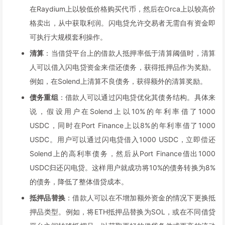
在Raydium上以较低价格购买代币，然后在Orca上以较高价
格卖出，从中获取利润。闪电贷允许交易者无需自有资金即
可执行大规模套利操作。
清算
：当借贷平台上的借款人抵押率低于清算阈值时，清算
人可以借入闪电贷资金来偿还债务，获得抵押品作为奖励。
例如，在Solend上清算不良债务，获得额外的清算奖励。
债务重组
：借款人可以通过闪电贷优化其债务结构。具体来
说，假设用户在Solend上以10%的年利率借了1000
USDC，同时在Port Finance上以8%的年利率借了1000
USDC。用户可以通过闪电贷借入1000 USDC，立即偿还
Solend上的高利率债务，然后从Port Finance借出1000
USDC归还闪电贷。这样用户就成功将10%的债务转换为8%
的债务，降低了整体借贷成本。
抵押品替换
：借款人可以在不增加额外资金的情况下更换抵
押品类型。例如，将ETH抵押品替换为SOL，或在不同借贷