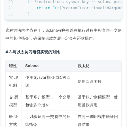
20
if
 *instructions_sysvar.key != solana_progr
21
return
Err
(ProgramError::InvalidArgumen
22
    }
23
24
// 获取当前指令的索引
这种方法的优势在于，Solana程序可以在执行过程中检查同一交易
25
let
current_index
 = Instructions::
load_curr
中的其他指令，确保在借款之后一定会有还款操作。
26
27
// 检查后续指令中是否存在还款指令
4.3 与以太坊闪电贷实现的对比
28
let
mut 
repayment_found
 = 
false
;
29
30
// 遍历后续指令，检查是否有还款指令
特性
Solana
以太坊
31
for
i
in
 (current_index + 
1
)..Instructions:
32
let
ix
 = 
load_instruction_at_checked
(i,
实现
使用Sysvar指令或CPI回
使用回调函数
33
机制
调
34
// 检查是否是调用我们程序的还款指令
35
if
 ix.program_id == *program_id {
交易
基于账户模型，一个交易
基于账户余额模型，使
36
// 解析指令数据，检查是否是还款指令
模型
包含多个指令
用函数调用
37
if
 ix.data.
len
() >= 
4
 && ix.data[
0
.
38
                repayment_found = 
true
;
验证
可以验证同一交易中的后
在同一调用栈中验证回
39
方式
续指令
调结果
40
// 验证还款金额