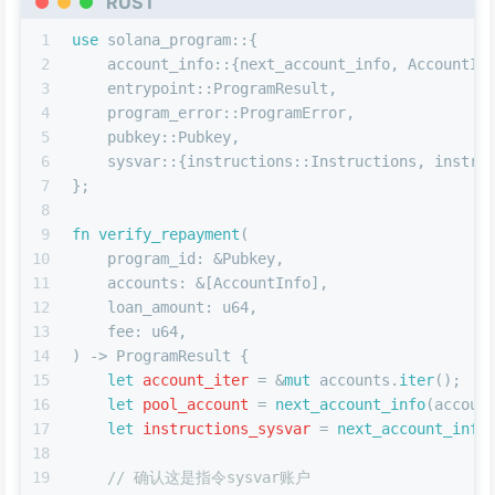
RUST
1
use
 solana_program::{
2
    account_info::{next_account_info, AccountIn
3
    entrypoint::ProgramResult,
4
    program_error::ProgramError,
5
    pubkey::Pubkey,
6
    sysvar::{instructions::Instructions, instru
7
};
8
9
fn
verify_repayment
(
10
    program_id: &Pubkey,
11
    accounts: &[AccountInfo],
12
    loan_amount: 
u64
,
13
    fee: 
u64
,
14
) 
->
 ProgramResult {
15
let
account_iter
 = &
mut
 accounts.
iter
();
16
let
pool_account
 = 
next_account_info
(accoun
17
let
instructions_sysvar
 = 
next_account_info
18
19
// 确认这是指令sysvar账户