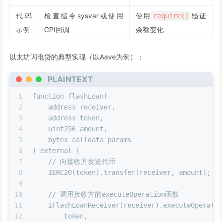
41
// ...此处省略具体的还款金额验证逻辑
代码
检查指令sysvar或使用
使用
验证
require()
42
示例
CPI回调
余额变化
43
break
;
44
            }
45
        }
以太坊闪电贷的典型实现（以Aave为例）：
46
    }
47
PLAINTEXT
48
if
 !repayment_found {
1
function flashLoan(
49
return
Err
(ProgramError::InvalidInstruc
2
    address receiver,
50
    }
3
    address token,
51
4
    uint256 amount,
52
Ok
(())
5
    bytes calldata params
53
}
6
) external {
7
    // 向接收方发送代币
8
    IERC20(token).transfer(receiver, amount);
9
10
    // 调用接收方的executeOperation函数
11
    IFlashLoanReceiver(receiver).executeOperati
12
        token,