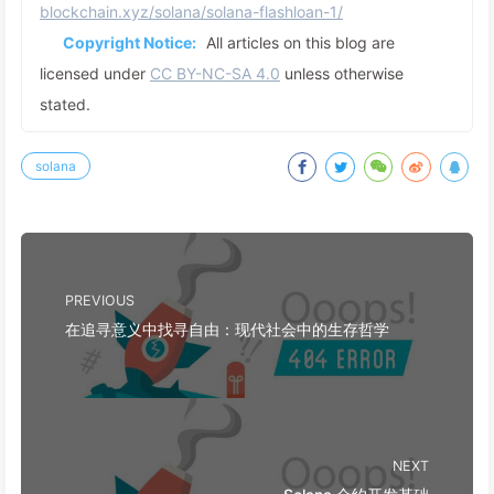
blockchain.xyz/solana/solana-flashloan-1/
Copyright Notice:
All articles on this blog are
licensed under
CC BY-NC-SA 4.0
unless otherwise
stated.
solana
PREVIOUS
在追寻意义中找寻自由：现代社会中的生存哲学
NEXT