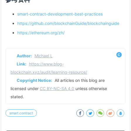
smart-contract-development-best-practices
https://github.com/blockchainGuide/blockchainguide
https://ethereum.org/zh/
Author:
Michael L
Link:
https://www.blog-
blockchain.xyz/audit/learning-resource/
Copyright Notice:
All articles on this blog are
licensed under
CC BY-NC-SA 4.0
unless otherwise
stated.
smart contract