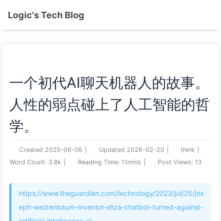
Logic's Tech Blog
一个初代AI聊天机器人的故事。
人性的弱点碰上了人工智能的哲
学。
Created
2025-06-06
|
Updated
2026-02-20
|
think
|
Word Count:
3.8k
|
Reading Time:
11mins
|
Post Views:
13
https://www.theguardian.com/technology/2023/jul/25/jos
eph-weizenbaum-inventor-eliza-chatbot-turned-against-
artificial-intelligence-ai