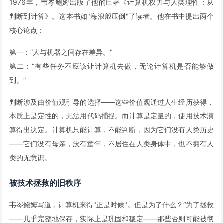
1976年，韦岑鲍姆出版了他的巨著《计算机权力与人类理性：从
判断到计算》。这本书如"海浪般压倒"了读者。他在书中提出两个
核心论点：
第一：“人与机器之间存在差异。”
第二：“有些任务不应该让计算机去做，无论计算机是否能够做
到。”
判断涉及由价值观引导的选择——这些价值观通过人生经历获得，
本质上是定性的，无法用代码捕捉。而计算是定量的，使用技术演
算得出决定。计算机只能计算，不能判断，因为它们没有人类历史
——它们没有母亲，没有童年，不居住在人类身体中，也不拥有人
类的无意识。
被技术拯救的旧秩序
韦岑鲍姆写道，计算机来得"正是时候"。但是为了什么？“为了拯救
——几乎完整地保存，实际上是巩固和稳定——那些否则可能被彻