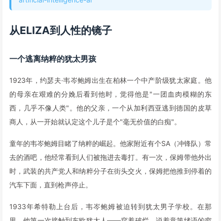
从ELIZA到人性的镜子
一个逃离纳粹的犹太男孩
1923年，约瑟夫·韦岑鲍姆出生在柏林一个中产阶级犹太家庭。他
的母亲在艰难的分娩后看到他时，觉得他是"一团血肉模糊的东
西，几乎不像人类"。他的父亲，一个从加利西亚逃到德国的皮草
商人，从一开始就认定这个儿子是个"毫无价值的白痴"。
童年的韦岑鲍姆目睹了纳粹的崛起。他家附近有个SA（冲锋队）常
去的酒吧，他经常看到人们被拖进去毒打。有一次，保姆带他外出
时，武装的共产党人和纳粹分子在街头交火，保姆把他推到停着的
汽车下面，直到枪声停止。
1933年希特勒上台后，韦岑鲍姆被迫转到犹太男子学校。在那
里，他第一次接触到东欧犹太人——穿着破烂、说着意第绪语的穷