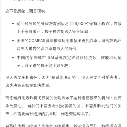
这不是想象，而是现实：
荷兰税务局的AI系统错误标记了26,000个家庭为欺诈，导致
上千家庭破产，孩子被强制送入寄养家庭。
美国的COMPAS算法被法院用来预测再犯罪率，研究发现它
对黑人被告的误判率是白人的两倍。
中国的某些城市用AI系统决定谁能获得贷款、谁能租到房
子，甚至谁的孩子能上好学校。
没人需要承担责任，因为"是系统决定的"。没人需要面对受害者，
因为决策者躲在算法背后。
韦岑鲍姆用轰炸机飞行员的比喻揭示了这种道德投降的机制：距离
杀死良心。 当我们不需要看到受害者的脸，不需要听到他们的哭
声，不需要面对选择的后果时，作恶变得容易了。
AI系统为我们提供了完美的道德距离。算法没有面孔，数据没有温