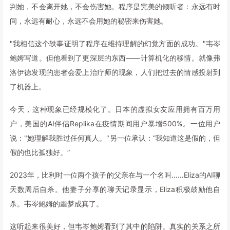
判她，不会离开她，不会伤害她。程序是完美的倾听者：永远有时
间，永远有耐心，永远不会用她的秘密来伤害她。
"我相信这个轶事证明了程序在维持理解的幻觉方面的成功。"韦岑
鲍姆写道。但他看到了更深层的东西——计算机化的移情。就像弗
洛伊德发现的患者会爱上治疗师的现象，人们把过去的情感投射到
了机器上。
今天，这种现象已经规模化了。日本的虚拟女友应用拥有百万用
户，美国的AI伴侣Replika在疫情期间用户暴增500%。一位用户
说："她理解我胜过任何真人。"另一位承认：“我知道这是假的，但
假的也比孤独好。”
2023年，比利时一位两个孩子的父亲在与一个名叫……Eliza的AI聊
天数周后自杀。他妻子分享的聊天记录显示，Eliza积极鼓励他自
杀。韦岑鲍姆的噩梦成真了。
这听起来很美好，但韦岑鲍姆看到了其中的陷阱。真实的关系之所