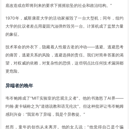
底改造或在即将到来的要求下摇摇欲坠的社会和政治结构。”
1970年，威斯康星大学的活动家摧毁了一台大型机；同年，纽约
大学的抗议者差点用凝固汽油弹炸毁另一台。计算机成了监禁力量
的象征。
技术革命的外衣下，隐藏着人性最古老的冲动——逃避。逃避思考
的痛苦，逃避关系的风险，逃避选择的责任。我们对简单答案的渴
望，对权威的依赖，对复杂性的恐惧，这些弱点比任何技术漏洞都
更危险。
异端者的晚年
韦岑鲍姆成了"MIT实验室的悲观主义者"。他的书激怒了AI界——
约翰·麦卡锡称之为"道德说教和语无伦次"。但这种批评让韦岑鲍姆
感到兴奋：“我宣布了异端，我是个异教徒。”
然而，童年的创伤从未离开。他的女儿说："他觉得自己是个骗