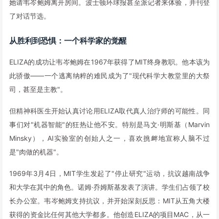
她请韦岑鲍姆离开房间。波士顿环球报甚至派记者来体验，并刊登
了对话节选。
从胜利到恐惧：一个科学家的觉醒
ELIZA的成功让韦岑鲍姆在1967年获得了MIT终身教职。他本该为
此骄傲——一个逃离纳粹的难民成为了"现代科学大教堂里的大祭
司，甚至是主教"。
但精神科医生开始认真讨论用ELIZA取代真人治疗师的可能性。同
事们对"机器智能"的狂热让他不安。特别是马文·明斯基（Marvin
Minsky），AI实验室的创始人之一，喜欢挑衅地宣称人脑不过
是"肉做的机器"。
1969年3月4日，MIT学生发起了"停止研究"运动，抗议越南战争
和大学在其中的角色。诺姆·乔姆斯基发表了演讲。学生们占领了校
长办公室。韦岑鲍姆支持抗议，并开始深刻反思：MIT从五角大楼
获得的资金比任何其他大学都多。他创造ELIZA的项目MAC，从一