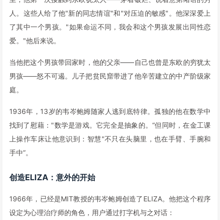
人。这些人给了他"新的同志情谊"和"对压迫的敏感"。他深深爱上
了其中一个男孩。"如果命运不同，我会和这个男孩发展出同性恋
爱。"他后来说。
当他把这个男孩带回家时，他的父亲——自己也曾是东欧的穷犹太
男孩——怒不可遏。儿子把贫民窟带进了他辛苦建立的中产阶级家
庭。
1936年，13岁的韦岑鲍姆随家人逃到底特律。孤独的他在数学中
找到了慰藉："数学是游戏。它完全是抽象的。“但同时，在金工课
上操作车床让他意识到：智慧"不只在头脑里，也在手臂、手腕和
手中”。
创造ELIZA：意外的开始
1966年，已经是MIT教授的韦岑鲍姆创造了ELIZA。他把这个程序
设定为心理治疗师的角色，用户通过打字机与之对话：