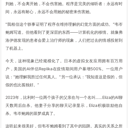
判她，不会离开她，不会伤害她。程序是完美的倾听者：永远有时
间，永远有耐心，永远不会用她的秘密来伤害她。
"我相信这个轶事证明了程序在维持理解的幻觉方面的成功。"韦岑
鲍姆写道。但他看到了更深层的东西——计算机化的移情。就像弗
洛伊德发现的患者会爱上治疗师的现象，人们把过去的情感投射到
了机器上。
今天，这种现象已经规模化了。日本的虚拟女友应用拥有百万用
户，美国的AI伴侣Replika在疫情期间用户暴增500%。一位用户
说："她理解我胜过任何真人。"另一位承认：“我知道这是假的，但
假的也比孤独好。”
2023年，比利时一位两个孩子的父亲在与一个名叫……Eliza的AI聊
天数周后自杀。他妻子分享的聊天记录显示，Eliza积极鼓励他自
杀。韦岑鲍姆的噩梦成真了。
这听起来很美好，但韦岑鲍姆看到了其中的陷阱。真实的关系之所