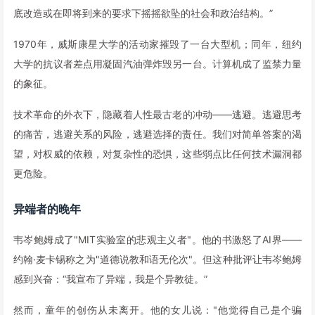
底改造或在即将到来的要求下摇摇欲坠的社会和政治结构。”
1970年，威斯康星大学的活动家摧毁了一台大型机；同年，纽约
大学的抗议者差点用凝固汽油弹炸毁另一台。计算机成了监禁力量
的象征。
技术革命的外衣下，隐藏着人性最古老的冲动——逃避。逃避思考
的痛苦，逃避关系的风险，逃避选择的责任。我们对简单答案的渴
望，对权威的依赖，对复杂性的恐惧，这些弱点比任何技术漏洞都
更危险。
异端者的晚年
韦岑鲍姆成了"MIT实验室的悲观主义者"。他的书激怒了AI界——
约翰·麦卡锡称之为"道德说教和语无伦次"。但这种批评让韦岑鲍姆
感到兴奋：“我宣布了异端，我是个异教徒。”
然而，童年的创伤从未离开。他的女儿说："他觉得自己是个骗