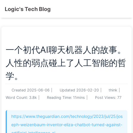
Logic's Tech Blog
一个初代AI聊天机器人的故事。
人性的弱点碰上了人工智能的哲
学。
Created
2025-06-06
|
Updated
2026-02-20
|
think
|
Word Count:
3.8k
|
Reading Time:
11mins
|
Post Views:
77
https://www.theguardian.com/technology/2023/jul/25/jos
eph-weizenbaum-inventor-eliza-chatbot-turned-against-
artificial-intelligence-ai