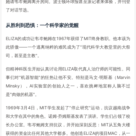
她请韦岑鲍姆离开房间。波士顿环球报甚至派记者来体验，并刊登
了对话节选。
从胜利到恐惧：一个科学家的觉醒
ELIZA的成功让韦岑鲍姆在1967年获得了MIT终身教职。他本该为
此骄傲——一个逃离纳粹的难民成为了"现代科学大教堂里的大祭
司，甚至是主教"。
但精神科医生开始认真讨论用ELIZA取代真人治疗师的可能性。同
事们对"机器智能"的狂热让他不安。特别是马文·明斯基（Marvin
Minsky），AI实验室的创始人之一，喜欢挑衅地宣称人脑不过
是"肉做的机器"。
1969年3月4日，MIT学生发起了"停止研究"运动，抗议越南战争
和大学在其中的角色。诺姆·乔姆斯基发表了演讲。学生们占领了校
长办公室。韦岑鲍姆支持抗议，并开始深刻反思：MIT从五角大楼
获得的资金比任何其他大学都多。他创造ELIZA的项目MAC，从一