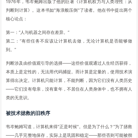
1976年，韦岑鲍姆出版了他的巨著《计算机权力与人类理性：从
判断到计算》。这本书如"海浪般压倒"了读者。他在书中提出两个
核心论点：
第一：“人与机器之间存在差异。”
第二：“有些任务不应该让计算机去做，无论计算机是否能够做
到。”
判断涉及由价值观引导的选择——这些价值观通过人生经历获得，
本质上是定性的，无法用代码捕捉。而计算是定量的，使用技术演
算得出决定。计算机只能计算，不能判断，因为它们没有人类历史
——它们没有母亲，没有童年，不居住在人类身体中，也不拥有人
类的无意识。
被技术拯救的旧秩序
韦岑鲍姆写道，计算机来得"正是时候"。但是为了什么？“为了拯救
——几乎完整地保存，实际上是巩固和稳定——那些否则可能被彻