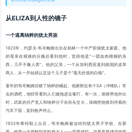
从ELIZA到人性的镜子
一个逃离纳粹的犹太男孩
1923年，约瑟夫·韦岑鲍姆出生在柏林一个中产阶级犹太家庭。他
的母亲在艰难的分娩后看到他时，觉得他是"一团血肉模糊的东
西，几乎不像人类"。他的父亲，一个从加利西亚逃到德国的皮草
商人，从一开始就认定这个儿子是个"毫无价值的白痴"。
童年的韦岑鲍姆目睹了纳粹的崛起。他家附近有个SA（冲锋队）常
去的酒吧，他经常看到人们被拖进去毒打。有一次，保姆带他外出
时，武装的共产党人和纳粹分子在街头交火，保姆把他推到停着的
汽车下面，直到枪声停止。
1933年希特勒上台后，韦岑鲍姆被迫转到犹太男子学校。在那
里，他第一次接触到东欧犹太人——穿着破烂、说着意第绪语的穷