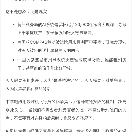
这不是想象，而是现实：
荷兰税务局的AI系统错误标记了26,000个家庭为欺诈，导致
上千家庭破产，孩子被强制送入寄养家庭。
美国的COMPAS算法被法院用来预测再犯罪率，研究发现它
对黑人被告的误判率是白人的两倍。
中国的某些城市用AI系统决定谁能获得贷款、谁能租到房
子，甚至谁的孩子能上好学校。
没人需要承担责任，因为"是系统决定的"。没人需要面对受害者，
因为决策者躲在算法背后。
韦岑鲍姆用轰炸机飞行员的比喻揭示了这种道德投降的机制：距离
杀死良心。 当我们不需要看到受害者的脸，不需要听到他们的哭
声，不需要面对选择的后果时，作恶变得容易了。
AI系统为我们提供了完美的道德距离。算法没有面孔，数据没有温