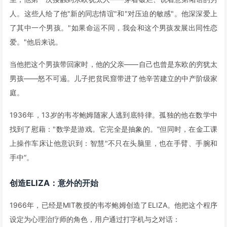
人。这些人给了他"新的同志情谊"和"对压迫的敏感"。他深深爱上
了其中一个男孩。"如果命运不同，我会和这个男孩发展出同性恋
爱。"他后来说。
当他把这个男孩带回家时，他的父亲——自己也曾是东欧的穷犹太
男孩——怒不可遏。儿子把贫民窟带进了他辛苦建立的中产阶级家
庭。
1936年，13岁的韦岑鲍姆随家人逃到底特律。孤独的他在数学中
找到了慰藉："数学是游戏。它完全是抽象的。“但同时，在金工课
上操作车床让他意识到：智慧"不只在头脑里，也在手臂、手腕和
手中”。
创造ELIZA：意外的开始
1966年，已经是MIT教授的韦岑鲍姆创造了ELIZA。他把这个程序
设定为心理治疗师的角色，用户通过打字机与之对话：